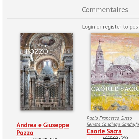
Commentaires
Login
or
register
to pos
Paolo Francesco Gusso
Andrea e Giuseppe
Renata Candiago Gandolfo
Caorle Sacra
Pozzo
€52.25
(
€55.00
-5%)