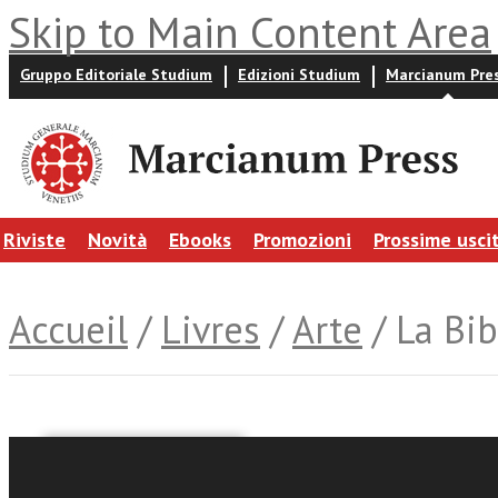
Skip to Main Content Area
Gruppo Editoriale Studium
Edizioni Studium
Marcianum Pre
Riviste
Novità
Ebooks
Promozioni
Prossime usci
Accueil
/
Livres
/
Arte
/ La Bi
Ester Brunet