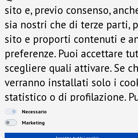
sito e, previo consenso, anche
sia nostri che di terze parti,
sito e proporti contenuti e a
preferenze. Puoi accettare tutti
scegliere quali attivare. Se c
verranno installati solo i co
statistico o di profilazione.
dalla Cookie Policy.
Necessario
Marketing