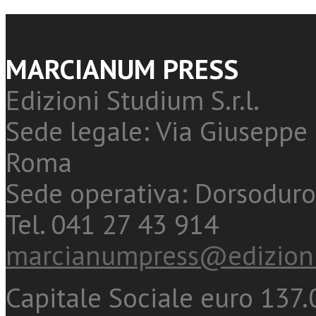
MARCIANUM PRESS
Edizioni Studium S.r.l.
Sede legale: Via Giuseppe 
Roma
Sede operativa: Dorsoduro
Tel. 041 27 43 914
marcianumpress@edizioni
Capitale Sociale euro 137.0