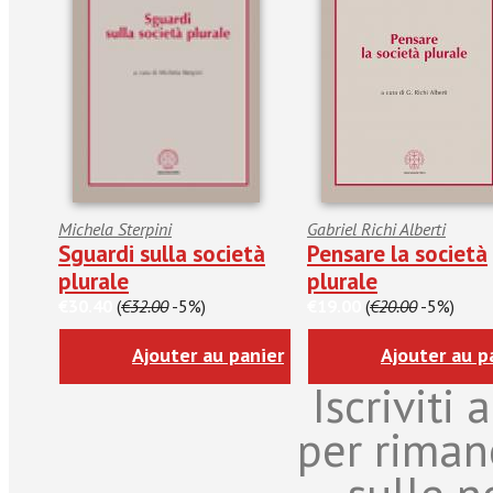
Michela Sterpini
Gabriel Richi Alberti
Sguardi sulla società
Pensare la società
plurale
plurale
€30.40
(
€32.00
-5%)
€19.00
(
€20.00
-5%)
Ajouter au panier
Ajouter au p
Iscriviti
per riman