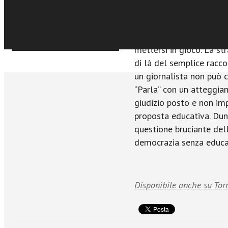
360 gradi: politici di o
ogni schieramento; auto
istituzioni civili; sempli
Sfoglia online
mettersi in gioco. La str
di là del semplice racco
un giornalista non può 
“Parla” con un atteggia
giudizio posto e non imp
proposta educativa. Dun
questione bruciante dell
democrazia senza educa
Disponibile anche su Tor