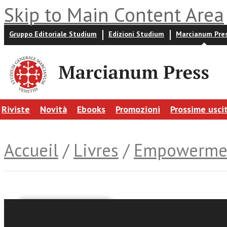
Skip to Main Content Area
Gruppo Editoriale Studium
Edizioni Studium
Marcianum Pre
Riviste
Novità
Ebooks
Promozioni
Prossime usci
Accueil
/
Livres
/
Empowerme
Roberto Papetti