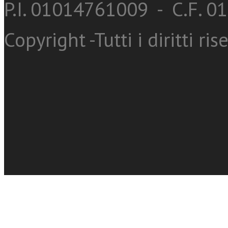
P.I. 01014761009 - C.F. 
Copyright -Tutti i diritti ris