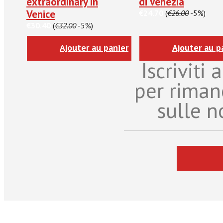
extraordinary in
di Venezia
Venice
€24.70
(
€26.00
-5%)
€30.40
(
€32.00
-5%)
Ajouter au panier
Ajouter au p
Iscriviti
per riman
sulle n