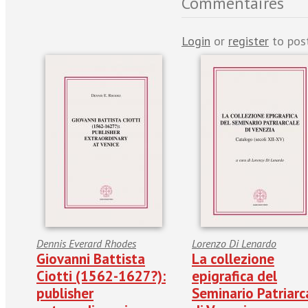
Commentaires
Login
or
register
to pos
Dennis Everard Rhodes
Lorenzo Di Lenardo
Giovanni Battista
La collezione
Ciotti (1562-1627?):
epigrafica del
publisher
Seminario Patriarc