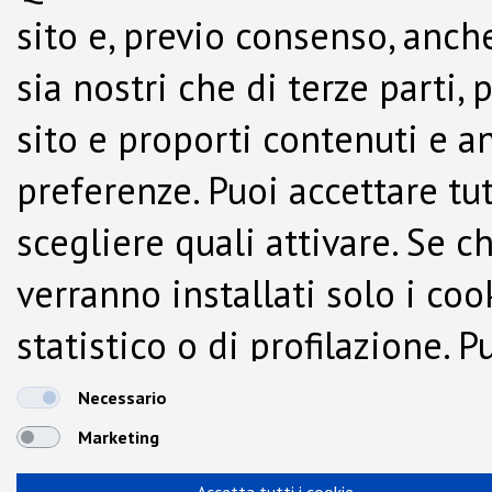
sito e, previo consenso, anche
sia nostri che di terze parti,
sito e proporti contenuti e a
preferenze. Puoi accettare tutti
scegliere quali attivare. Se c
verranno installati solo i co
statistico o di profilazione.
dalla Cookie Policy.
Necessario
Marketing