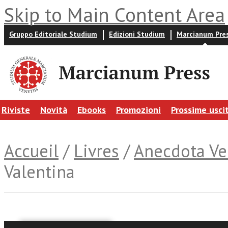
Skip to Main Content Area
Gruppo Editoriale Studium
Edizioni Studium
Marcianum Pre
Riviste
Novità
Ebooks
Promozioni
Prossime usci
Accueil
/
Livres
/
Anecdota Ve
Valentina