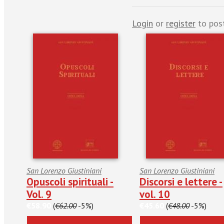
Login
or
register
to pos
San Lorenzo Giustiniani
San Lorenzo Giustiniani
Opuscoli spirituali -
Discorsi e lettere -
Vol. 9
vol. 10
€58.90
(
€62.00
-5%)
€45.60
(
€48.00
-5%)