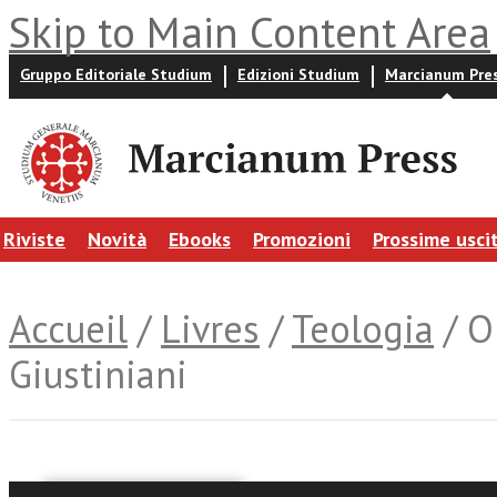
Skip to Main Content Area
Gruppo Editoriale Studium
Edizioni Studium
Marcianum Pre
Riviste
Novità
Ebooks
Promozioni
Prossime usci
Accueil
/
Livres
/
Teologia
/ O
Giustiniani