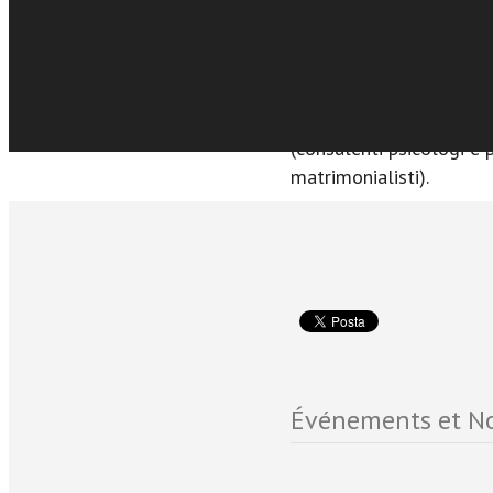
deve poter aprire una nu
genitori e figli. Origin
Sfoglia online
questo libro si raccoman
insegnanti, educatori, c
molti professionisti coin
(consulenti psicologi e
matrimonialisti).
Événements et No