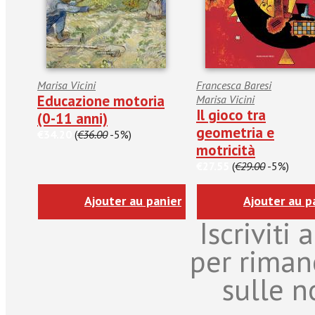
Marisa Vicini
Francesca Baresi
Educazione motoria
Marisa Vicini
Il gioco tra
(0-11 anni)
geometria e
€34.20
(
€36.00
-5%)
motricità
€27.55
(
€29.00
-5%)
Ajouter au panier
Ajouter au p
Iscriviti
per riman
sulle n