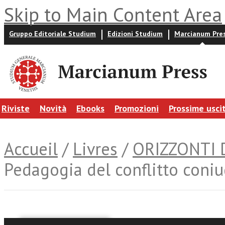
Skip to Main Content Area
Gruppo Editoriale Studium
Edizioni Studium
Marcianum Pre
Riviste
Novità
Ebooks
Promozioni
Prossime usci
Accueil
/
Livres
/
ORIZZONTI 
Pedagogia del conflitto coni