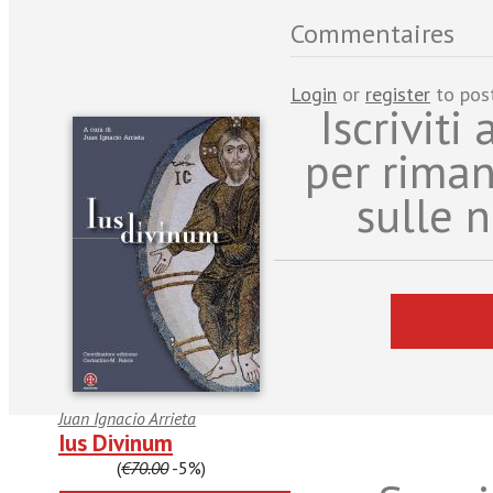
Commentaires
Login
or
register
to pos
Iscriviti
per rima
sulle n
Juan Ignacio Arrieta
Ius Divinum
€66.50
(
€70.00
-5%)