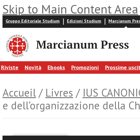
Skip to Main Content Area
Gruppo Editoriale Studium
Edizioni Studium
Marcianum Pre
Riviste
Novità
Ebooks
Promozioni
Prossime usci
Accueil
/
Livres
/
IUS CANON
e dell’organizzazione della C