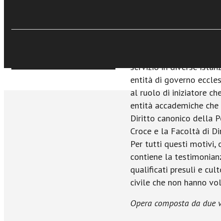
€45,99
Un ampio settore della c
Acquista Ebook
studio del diritto della
declinazioni, ha accolto
argomenti che hanno oc
dell’impegno accademico
Sfoglia online
servizio in diverse ista
entità di governo eccle
al ruolo di iniziatore c
entità accademiche che 
Diritto canonico della P
Croce e la Facoltà di Dir
Per tutti questi motivi, 
contiene la testimonianz
qualificati presuli e cul
civile che non hanno vo
Opera composta da due vo