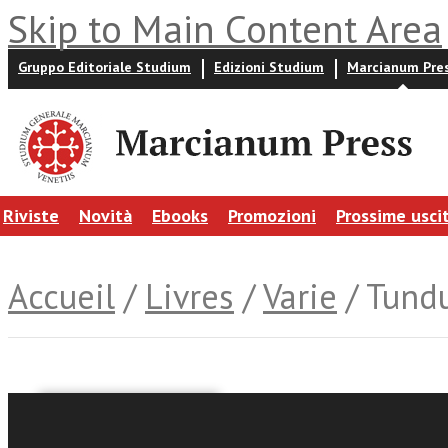
Skip to Main Content Area
Gruppo Editoriale Studium
Edizioni Studium
Marcianum Pre
Riviste
Novità
Ebooks
Promozioni
Prossime usci
Accueil
/
Livres
/
Varie
/ Tund
Marco Eugenio Di Giand