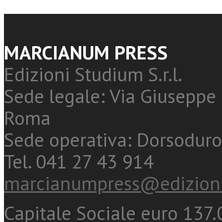
MARCIANUM PRESS
Edizioni Studium S.r.l.
Sede legale: Via Giuseppe 
Roma
Sede operativa: Dorsoduro
Tel. 041 27 43 914
marcianumpress@edizioni
Capitale Sociale euro 137.0