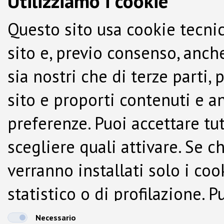
Utilizziamo i cookie
Questo sito usa cookie tecnic
sito e, previo consenso, anche
sia nostri che di terze parti,
sito e proporti contenuti e a
preferenze. Puoi accettare tutti
scegliere quali attivare. Se c
verranno installati solo i co
statistico o di profilazione.
dalla Cookie Policy.
Necessario