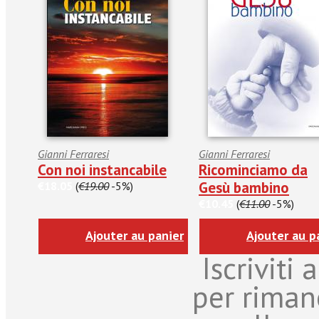
Gianni Ferraresi
Gianni Ferraresi
Con noi instancabile
Ricominciamo da
Gesù bambino
€18.05
(
€19.00
-5%)
€10.45
(
€11.00
-5%)
Ajouter au panier
Ajouter au p
Iscriviti
per riman