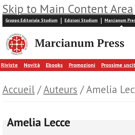
Skip to Main Content Area
Gruppo Editoriale Studium
Edizioni Studium
Marcianum Pre
Riviste
Novità
Ebooks
Promozioni
Prossime usci
Accueil
/
Auteurs
/ Amelia Le
Amelia Lecce