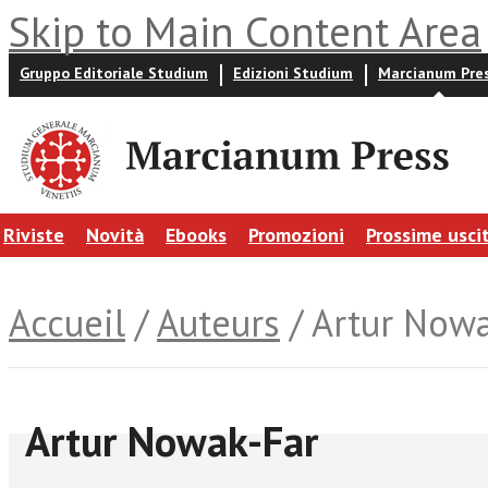
Skip to Main Content Area
Gruppo Editoriale Studium
Edizioni Studium
Marcianum Pre
Riviste
Novità
Ebooks
Promozioni
Prossime usci
Accueil
/
Auteurs
/ Artur Now
Artur Nowak-Far