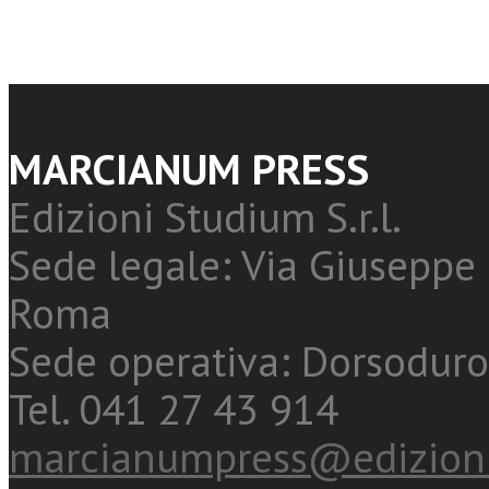
MARCIANUM PRESS
Edizioni Studium S.r.l.
Sede legale: Via Giuseppe 
Roma
Sede operativa: Dorsoduro
Tel. 041 27 43 914
marcianumpress@edizioni