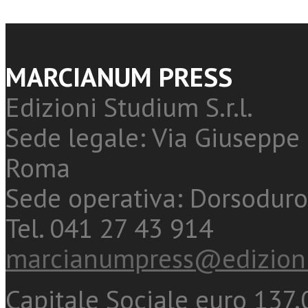
MARCIANUM PRESS
Edizioni Studium S.r.l.
Sede legale: Via Giuseppe 
Roma
Sede operativa: Dorsoduro
Tel. 041 27 43 914
marcianumpress@edizioni
Capitale Sociale euro 137.0