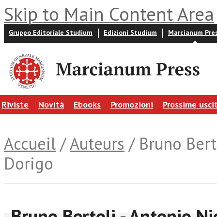
Skip to Main Content Area
Gruppo Editoriale Studium
Edizioni Studium
Marcianum Pre
Riviste
Novità
Ebooks
Promozioni
Prossime usci
Accueil
/
Auteurs
/ Bruno Bert
Dorigo
Bruno Bertoli - Antonio Ni