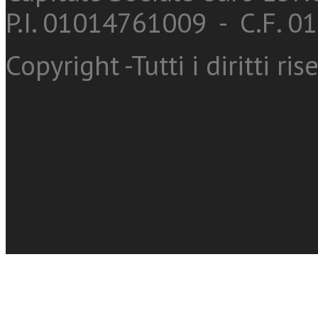
P.I. 01014761009 - C.F. 
Copyright -Tutti i diritti ris