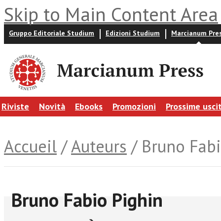
Skip to Main Content Area
Gruppo Editoriale Studium
Edizioni Studium
Marcianum Pre
Riviste
Novità
Ebooks
Promozioni
Prossime usci
Accueil
/
Auteurs
/ Bruno Fabi
Bruno Fabio Pighin