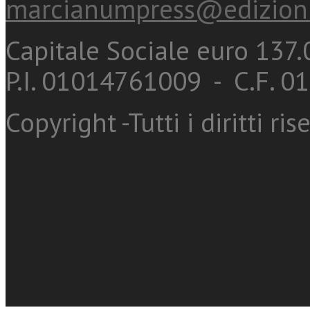
marcianumpress@edizioni
Capitale Sociale euro 137.0
P.I. 01014761009 - C.F. 
Copyright -Tutti i diritti ris