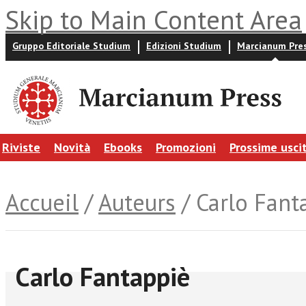
Skip to Main Content Area
Gruppo Editoriale Studium
Edizioni Studium
Marcianum Pre
Riviste
Novità
Ebooks
Promozioni
Prossime usci
Accueil
/
Auteurs
/ Carlo Fant
Carlo Fantappiè