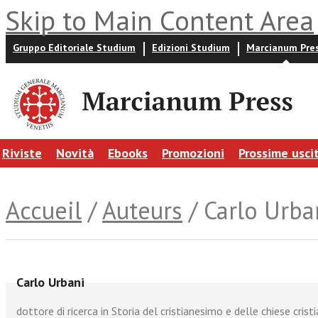
Skip to Main Content Area
Gruppo Editoriale Studium
Edizioni Studium
Marcianum Pre
Riviste
Novità
Ebooks
Promozioni
Prossime usci
Accueil
/
Auteurs
/ Carlo Urba
Carlo Urbani
dottore di ricerca in Storia del cristianesimo e delle chiese crist