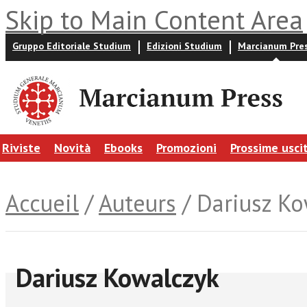
Skip to Main Content Area
Gruppo Editoriale Studium
Edizioni Studium
Marcianum Pre
Riviste
Novità
Ebooks
Promozioni
Prossime usci
Accueil
/
Auteurs
/ Dariusz Ko
Dariusz Kowalczyk