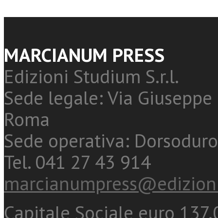
MARCIANUM PRESS
Edizioni Studium S.r.l.
Sede legale: Via Giuseppe 
Roma
Sede operativa: Dorsoduro
Tel. 041 27 43 914
marcianumpress@edizioni
Capitale Sociale euro 137.0