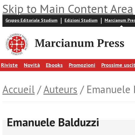
Skip to Main Content Area
Gruppo Editoriale Studium
Edizioni Studium
Marcianum Pre
Riviste
Novità
Ebooks
Promozioni
Prossime usci
Accueil
/
Auteurs
/ Emanuele 
Emanuele Balduzzi