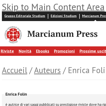
Skip to Main Content Area
Gruppo Editoriale Studium
Edizioni Studium
Marcianum Pre
Riviste
Novità
Ebooks
Promozioni
Prossime usci
Accueil
/
Auteurs
/ Enrica Fol
Enrica Folin
è autrice di vari saggi pubblicati su prestigiose riviste dove ha rip