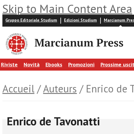
Skip to Main Content Area
Gruppo Editoriale Studium
Edizioni Studium
Marcianum Pre
Riviste
Novità
Ebooks
Promozioni
Prossime usci
Accueil
/
Auteurs
/ Enrico de 
Enrico de Tavonatti