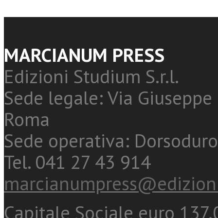
MARCIANUM PRESS
Edizioni Studium S.r.l.
Sede legale: Via Giuseppe 
Roma
Sede operativa: Dorsoduro
Tel. 041 27 43 914
marcianumpress@edizioni
Capitale Sociale euro 137.0