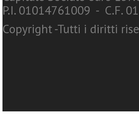
P.I. 01014761009 - C.F. 
Copyright -Tutti i diritti ris