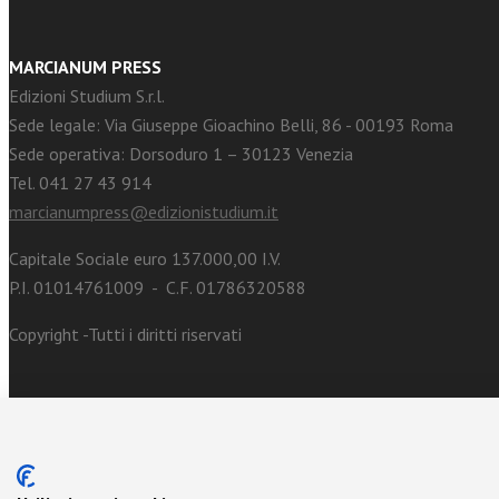
MARCIANUM PRESS
Edizioni Studium S.r.l.
Sede legale: Via Giuseppe Gioachino Belli, 86 - 00193 Roma
Sede operativa: Dorsoduro 1 – 30123 Venezia
Tel. 041 27 43 914
marcianumpress@edizionistudium.it
Capitale Sociale euro 137.000,00 I.V.
P.I. 01014761009 - C.F. 01786320588
Copyright -Tutti i diritti riservati