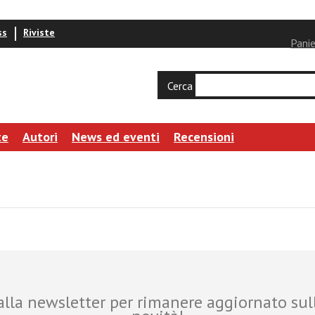
ss
Riviste
Panie
Cerca
te
Autori
News ed eventi
Recensioni
i alla newsletter per rimanere aggiornato sul