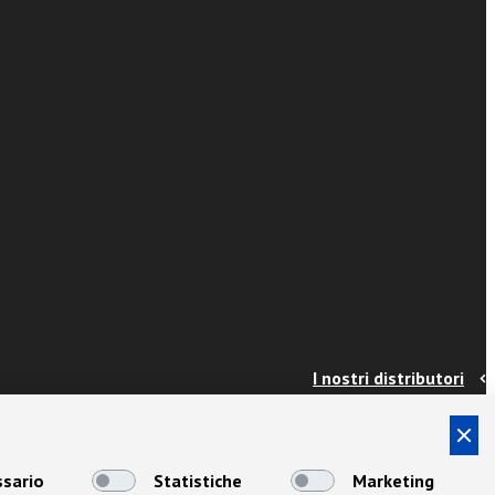
I nostri distributori
Contatti
Info e spedizioni
Termini e condizioni
sario
Statistiche
Marketing
Privacy