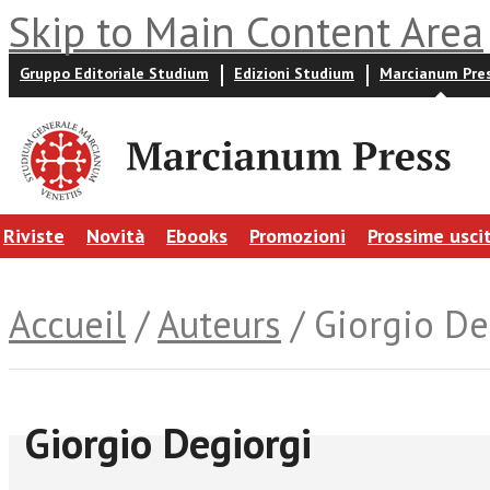
Skip to Main Content Area
Gruppo Editoriale Studium
Edizioni Studium
Marcianum Pre
Riviste
Novità
Ebooks
Promozioni
Prossime usci
Accueil
/
Auteurs
/ Giorgio De
Giorgio Degiorgi