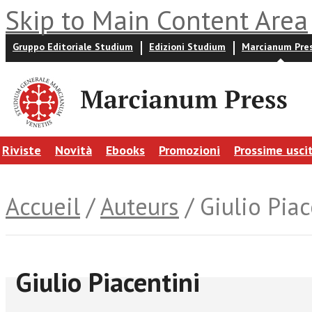
Skip to Main Content Area
Gruppo Editoriale Studium
Edizioni Studium
Marcianum Pre
Riviste
Novità
Ebooks
Promozioni
Prossime usci
Accueil
/
Auteurs
/ Giulio Piac
Giulio Piacentini