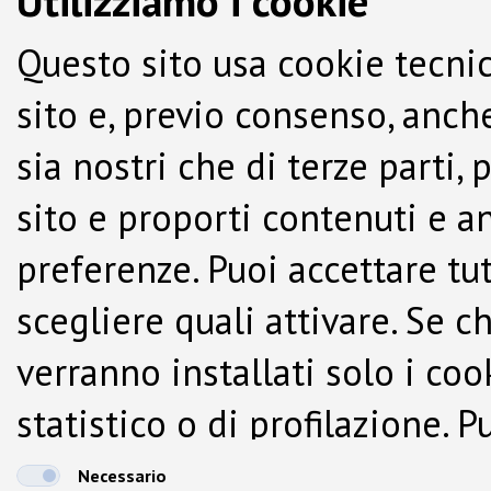
Utilizziamo i cookie
Questo sito usa cookie tecnic
sito e, previo consenso, anche
sia nostri che di terze parti,
sito e proporti contenuti e a
preferenze. Puoi accettare tutti
scegliere quali attivare. Se c
verranno installati solo i co
statistico o di profilazione.
dalla Cookie Policy.
Necessario