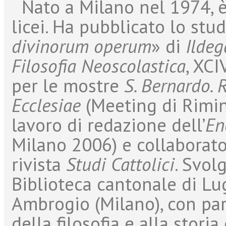
Nato a Milano nel 1974, è 
licei. Ha pubblicato lo stu
divinorum operum
» di
Ildeg
Filosofia Neoscolastica
, XCI
per le mostre
S. Bernardo. 
Ecclesiae
(Meeting di Rimin
lavoro di redazione dell’
En
Milano 2006) e collaborat
rivista
Studi Cattolici
. Svol
Biblioteca cantonale di Lug
Ambrogio (Milano), con part
della filosofia e alla stori