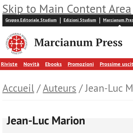
Skip to Main Content Area
Gruppo Editoriale Studium
Edizioni Studium
Marcianum Pre
Riviste
Novità
Ebooks
Promozioni
Prossime usci
Accueil
/
Auteurs
/ Jean-Luc M
Jean-Luc Marion