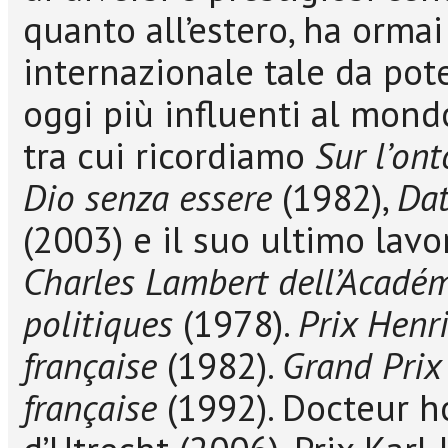
quanto all’estero, ha orma
internazionale tale da pote
oggi più influenti al mond
tra cui ricordiamo
Sur l’on
Dio senza essere
(1982),
Dat
(2003) e il suo ultimo lav
Charles Lambert dell’Académ
politiques
(1978).
Prix Henr
française
(1982).
Grand Prix
française
(1992). Docteur ho