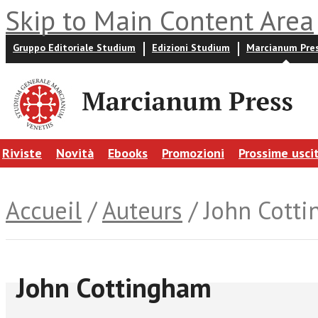
Skip to Main Content Area
Gruppo Editoriale Studium
Edizioni Studium
Marcianum Pre
Riviste
Novità
Ebooks
Promozioni
Prossime usci
Accueil
/
Auteurs
/ John Cott
John Cottingham