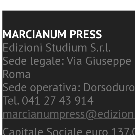
MARCIANUM PRESS
Edizioni Studium S.r.l.
Sede legale: Via Giuseppe 
Roma
Sede operativa: Dorsoduro
Tel. 041 27 43 914
marcianumpress@edizioni
Capitale Sociale euro 137.0