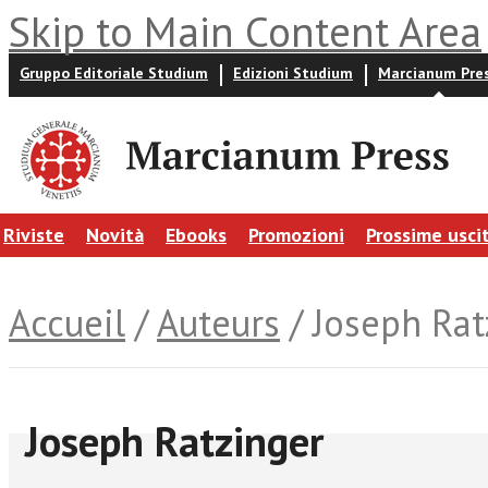
Skip to Main Content Area
Gruppo Editoriale Studium
Edizioni Studium
Marcianum Pre
Riviste
Novità
Ebooks
Promozioni
Prossime usci
Accueil
/
Auteurs
/ Joseph Rat
Joseph Ratzinger