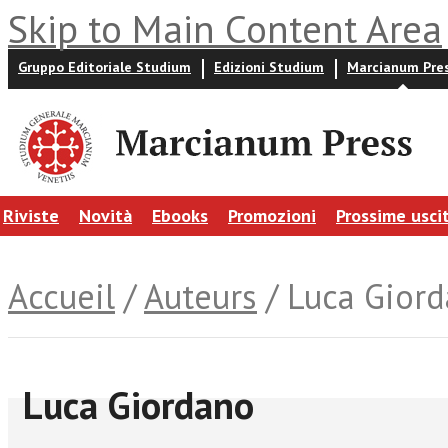
Skip to Main Content Area
Gruppo Editoriale Studium
Edizioni Studium
Marcianum Pre
Riviste
Novità
Ebooks
Promozioni
Prossime usci
Accueil
/
Auteurs
/ Luca Gior
Luca Giordano