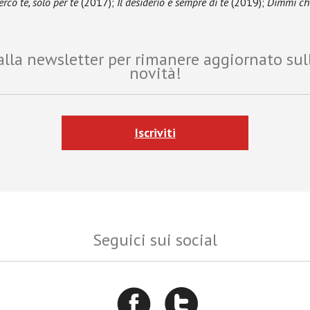
erco te, solo per te
(2017);
Il desiderio è sempre di te
(2019);
Dimmi ch
i alla newsletter per rimanere aggiornato sul
novità!
Iscriviti
Seguici sui social