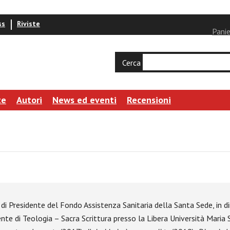
ss
Riviste
Panie
Cerca
te
Autori
News ed eventi
Recensioni
co di Presidente del Fondo Assistenza Sanitaria della Santa Sede, in d
nte di Teologia – Sacra Scrittura presso la Libera Università Maria 