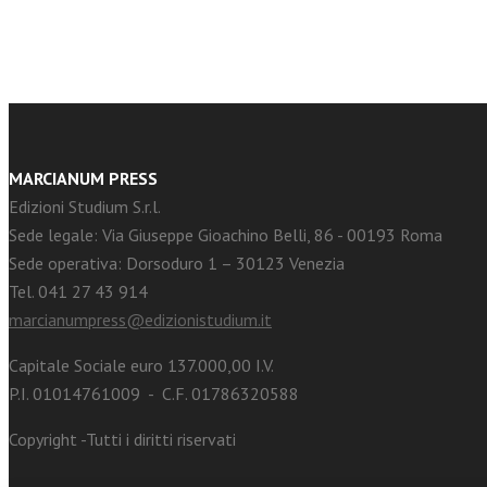
MARCIANUM PRESS
Edizioni Studium S.r.l.
Sede legale: Via Giuseppe Gioachino Belli, 86 - 00193 Roma
Sede operativa: Dorsoduro 1 – 30123 Venezia
Tel. 041 27 43 914
marcianumpress@edizionistudium.it
Capitale Sociale euro 137.000,00 I.V.
P.I. 01014761009 - C.F. 01786320588
Copyright -Tutti i diritti riservati