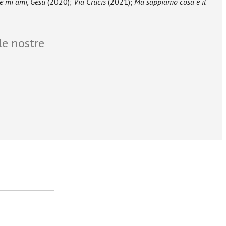
e mi ami, Gesù
(2020);
Via Crucis
(2021);
Ma sappiamo cosa è il
le nostre