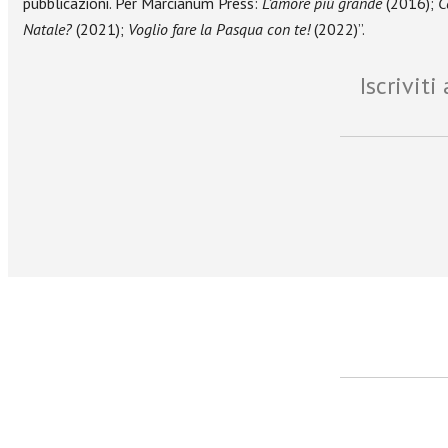
pubblicazioni. Per Marcianum Press:
L’amore più grande
(2016);
C
Natale?
(2021);
Voglio fare la Pasqua con te!
(2022)”.
Iscrivit
facebook
Twitter