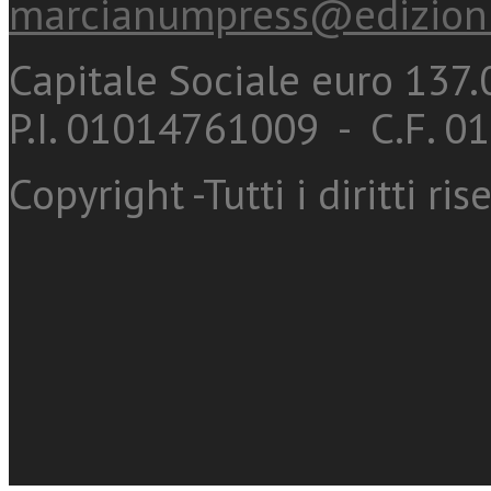
marcianumpress@edizioni
Capitale Sociale euro 137.0
P.I. 01014761009 - C.F. 
Copyright -Tutti i diritti ris