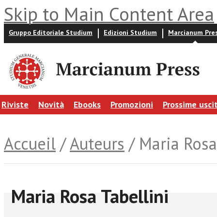
Skip to Main Content Area
Gruppo Editoriale Studium
Edizioni Studium
Marcianum Pre
Riviste
Novità
Ebooks
Promozioni
Prossime usci
Accueil
/
Auteurs
/ Maria Rosa
Maria Rosa Tabellini