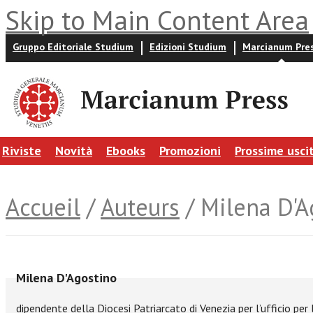
Skip to Main Content Area
Gruppo Editoriale Studium
Edizioni Studium
Marcianum Pre
Riviste
Novità
Ebooks
Promozioni
Prossime usci
Accueil
/
Auteurs
/ Milena D'A
Milena D'Agostino
dipendente della Diocesi Patriarcato di Venezia per l’ufficio per 