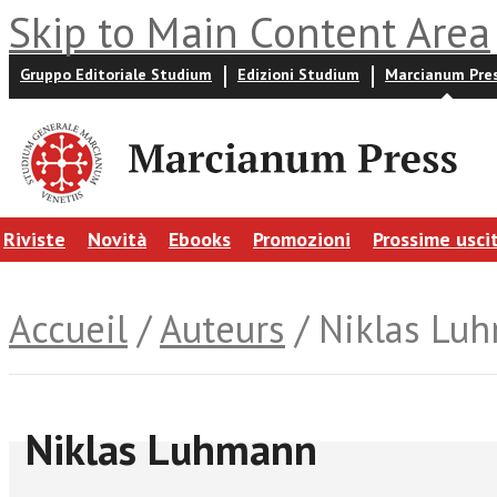
Skip to Main Content Area
Gruppo Editoriale Studium
Edizioni Studium
Marcianum Pre
Riviste
Novità
Ebooks
Promozioni
Prossime usci
Accueil
/
Auteurs
/ Niklas Lu
Niklas Luhmann