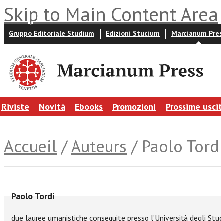
Skip to Main Content Area
Gruppo Editoriale Studium
Edizioni Studium
Marcianum Pre
Riviste
Novità
Ebooks
Promozioni
Prossime usci
Accueil
/
Auteurs
/ Paolo Tord
Paolo Tordi
due lauree umanistiche conseguite presso l’Università degli Studi