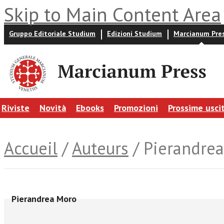
Skip to Main Content Area
Gruppo Editoriale Studium
Edizioni Studium
Marcianum Pre
Riviste
Novità
Ebooks
Promozioni
Prossime usci
Accueil
/
Auteurs
/ Pierandre
Pierandrea Moro