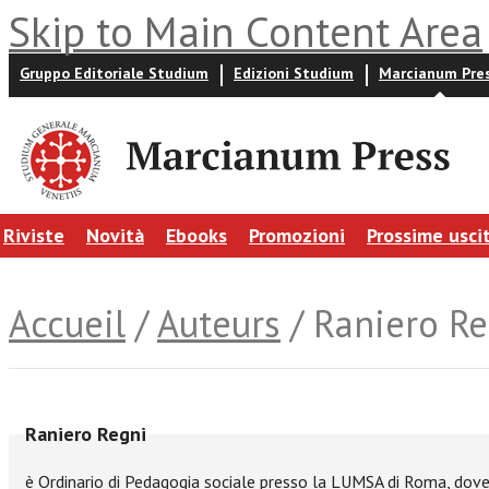
Skip to Main Content Area
Gruppo Editoriale Studium
Edizioni Studium
Marcianum Pre
Riviste
Novità
Ebooks
Promozioni
Prossime usci
Accueil
/
Auteurs
/ Raniero Re
Raniero Regni
è Ordinario di Pedagogia sociale presso la LUMSA di Roma, dove 