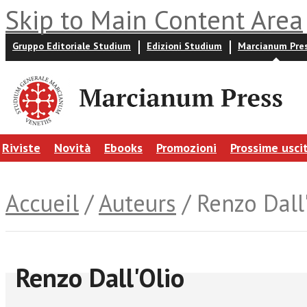
Skip to Main Content Area
Gruppo Editoriale Studium
Edizioni Studium
Marcianum Pre
Riviste
Novità
Ebooks
Promozioni
Prossime usci
Accueil
/
Auteurs
/ Renzo Dall
Renzo Dall'Olio