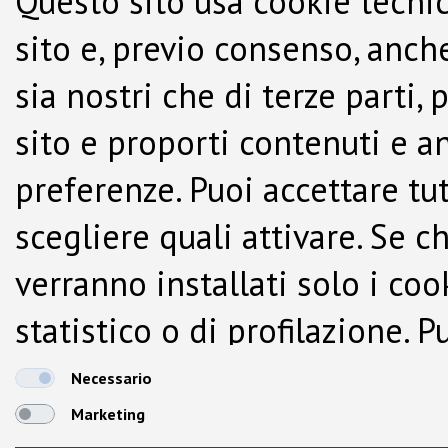
Questo sito usa cookie tecnic
sito e, previo consenso, anche
sia nostri che di terze parti,
sito e proporti contenuti e a
preferenze. Puoi accettare tutti
scegliere quali attivare. Se c
verranno installati solo i co
statistico o di profilazione.
dalla Cookie Policy.
Necessario
Marketing