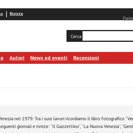
ss
Riviste
Panie
Cerca
te
Autori
News ed eventi
Recensioni
enezia nel 1979. Tra i suoi lavori ricordiamo il libro fotografico “V
guenti giornali e riviste: “Il Gazzettino”, “La Nuova Venezia”, “Gen