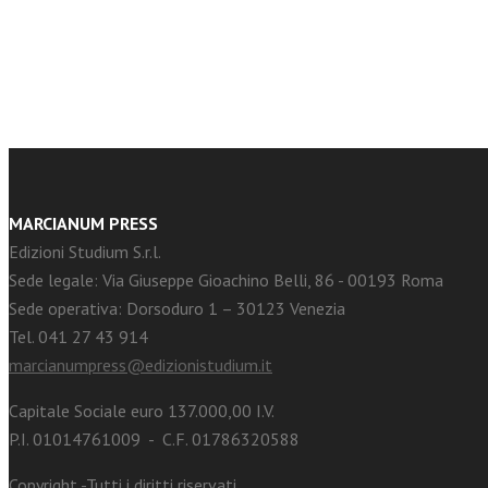
facebook
Twitter
MARCIANUM PRESS
Edizioni Studium S.r.l.
Sede legale: Via Giuseppe Gioachino Belli, 86 - 00193 Roma
Sede operativa: Dorsoduro 1 – 30123 Venezia
Tel. 041 27 43 914
marcianumpress@edizionistudium.it
Capitale Sociale euro 137.000,00 I.V.
P.I. 01014761009 - C.F. 01786320588
Copyright -Tutti i diritti riservati