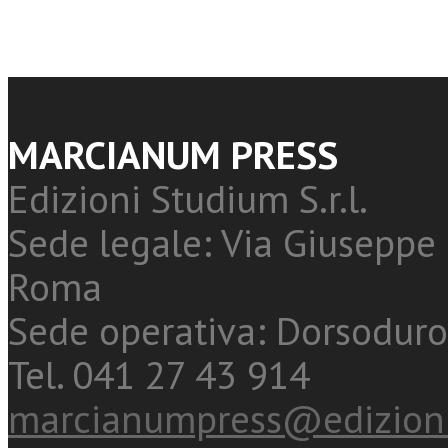
MARCIANUM PRESS
Edizioni Studium S.r.l.
Sede legale: Via Giuseppe 
Roma
Sede operativa: Dorsoduro
Tel. 041 27 43 914
marcianumpress@edizioni