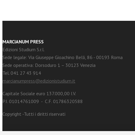
MARCIANUM PRESS
Edizioni Studium S.r.l.
Sede legale: Via Giuseppe Gioachino Belli, 86 - 00193 Roma
Sede operativa: Dorsoduro 1 – 30123 Venezia
Tel. 041 27 43 914
marcianumpress@edizionistudium.it
Capitale Sociale euro 137.000,00 I.V.
P.I. 01014761009 - C.F. 01786320588
Copyright -Tutti i diritti riservati