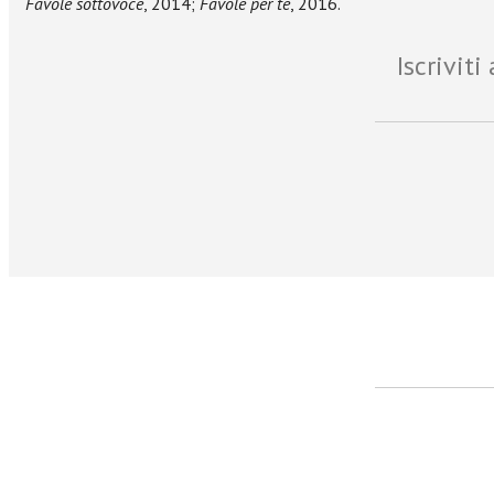
Favole sottovoce
, 2014;
Favole per te
, 2016.
Iscrivit
facebook
Twitter