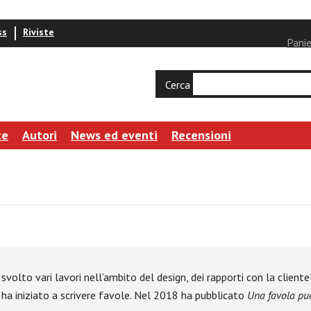
ss
Riviste
Panie
Cerca
te
Autori
News ed eventi
Recensioni
svolto vari lavori nell’ambito del design, dei rapporti con la clien
, ha iniziato a scrivere favole. Nel 2018 ha pubblicato
Una favola pu