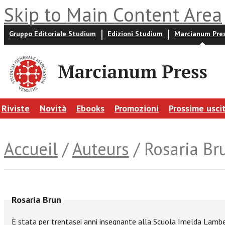
Skip to Main Content Area
Gruppo Editoriale Studium
Edizioni Studium
Marcianum Pre
Riviste
Novità
Ebooks
Promozioni
Prossime usci
Accueil
/
Auteurs
/ Rosaria Br
Rosaria Brun
È stata per trentasei anni insegnante alla Scuola Imelda Lamber