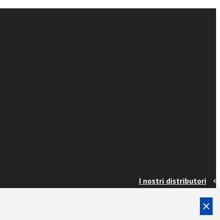
I nostri distributori
Contatti
Info e spedizioni
Termini e condizioni