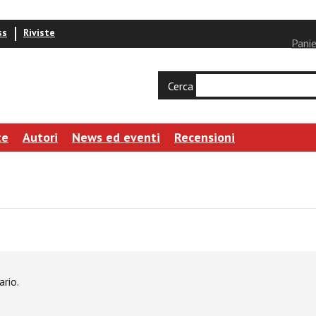
ss
Riviste
Panie
Cerca
te
Autori
News ed eventi
Recensioni
rio.