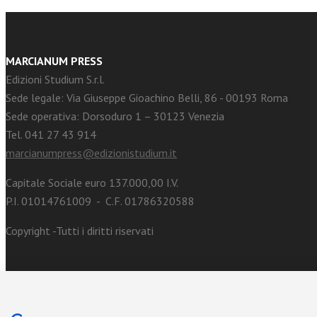
MARCIANUM PRESS
Edizioni Studium S.r.l.
Sede legale: Via Giuseppe Gioachino Belli, 86 - 00193 Roma
Sede operativa: Dorsoduro 1 – 30123 Venezia
Tel. 041 27 43 914
marcianumpress@edizionistudium.it
Capitale Sociale euro 137.000,00 I.V.
P.I. 01014761009 - C.F. 01786320588
Copyright -Tutti i diritti riservati