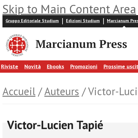
Skip to Main Content Area
Gruppo Editoriale Studium
Edizioni Studium
Marcianum Pre
Riviste
Novità
Ebooks
Promozioni
Prossime usci
Accueil
/
Auteurs
/ Victor-Luc
Victor-Lucien Tapié