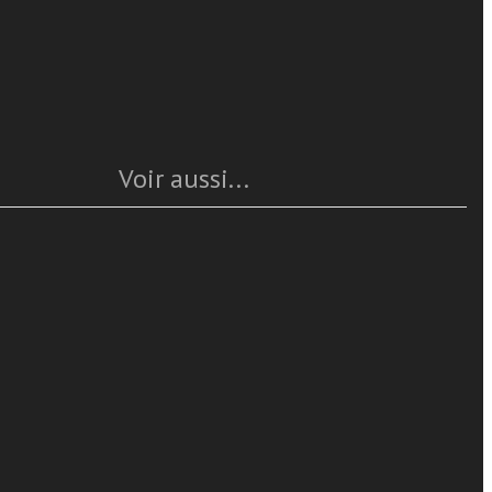
Caratteristiche
Année
: 2014
Pages
: 200
ISBN
: 978-88-6512-283-9
 volume 30
Questo articolo è
disponible
 e diretta da
Voir aussi...
genza della
inato
orizzazione
re
ono lo
a del Cinema.