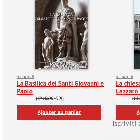
a cura di
a cura di
La Basilica dei Santi Giovanni e
La chies
Paolo
Lazzaro 
€104.50
(
€110.00
-5%)
€30.40
(
€3
Ajouter au panier
A
Iscrivit