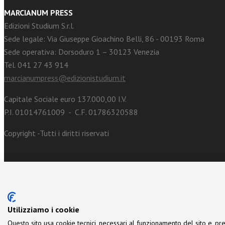
MARCIANUM PRESS
Edizioni Studium S.r.l.
Sede legale: Via Giuseppe Gioachino Belli, 86 - 00193 Roma
Sede operativa: Dorsoduro 1 – 30123 Venezia
Tel. 041 27 43 914
marcianumpress@edizionistudium.it
Capitale Sociale euro 137.000,00 I.V.
P.I. 01014761009 - C.F. 01786320588
Copyright -Tutti i diritti riservati
Utilizziamo i cookie
Questo sito usa cookie tecnici, necessari al funzionamento del sito e, pre