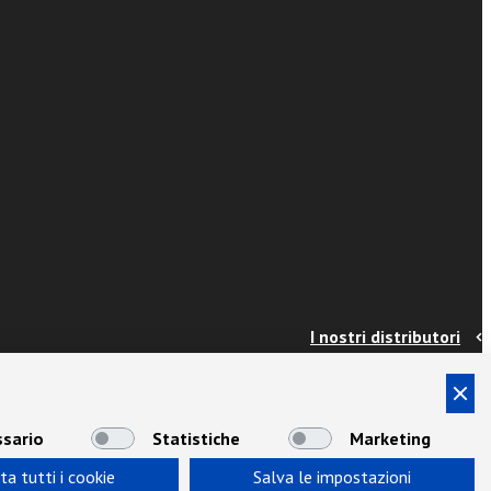
I nostri distributori
Contatti
Info e spedizioni
Termini e condizioni
sario
Statistiche
Marketing
Privacy
ta tutti i cookie
Salva le impostazioni
Area Docenti