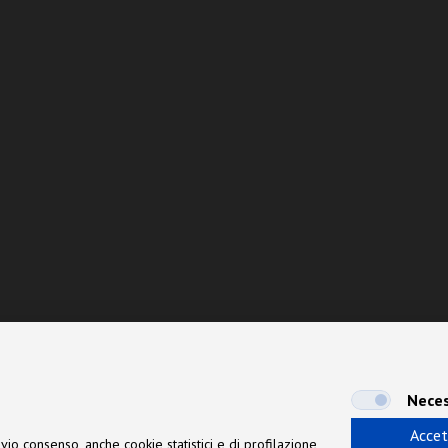
Neces
Accet
vio consenso, anche cookie statistici e di profilazione,