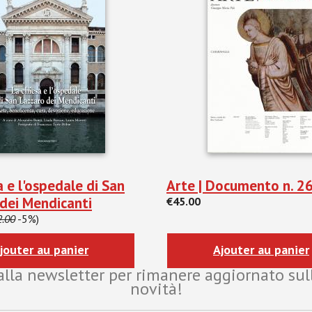
a e l'ospedale di San
Arte | Documento n. 2
dei Mendicanti
€45.00
2.00
-5%)
jouter au panier
Ajouter au panier
i alla newsletter per rimanere aggiornato sul
novità!