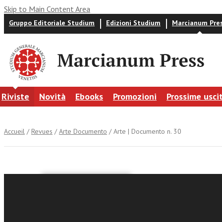
Skip to Main Content Area
Gruppo Editoriale Studium
Edizioni Studium
Marcianum Pre
Riviste
Novità
Ebooks
Promozioni
Prossime usci
Accueil
/
Revues
/
Arte Documento
/ Arte | Documento n. 30
Arte | D