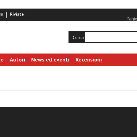
ss
Riviste
Panie
Cerca
te
Autori
News ed eventi
Recensioni
ocumento n. 30