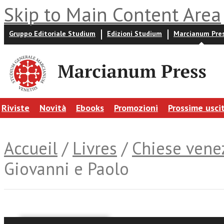
Skip to Main Content Area
Gruppo Editoriale Studium
Edizioni Studium
Marcianum Pre
Riviste
Novità
Ebooks
Promozioni
Prossime usci
Accueil
/
Livres
/
Chiese vene
Giovanni e Paolo