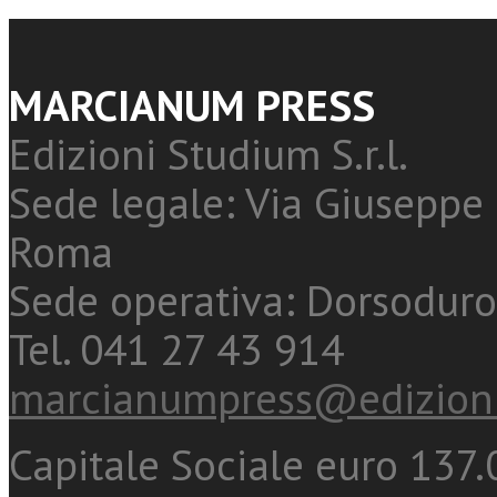
MARCIANUM PRESS
Edizioni Studium S.r.l.
Sede legale: Via Giuseppe 
Roma
Sede operativa: Dorsoduro
Tel. 041 27 43 914
marcianumpress@edizioni
Capitale Sociale euro 137.0