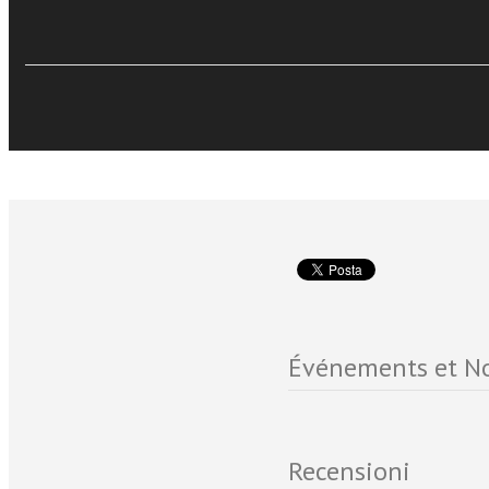
Giambattista Piazzetta e
ogni singola opera d’ar
complesso sacro, il tu
fotografica, che esalta 
bellezza dei capolavori.
Événements et No
Recensioni