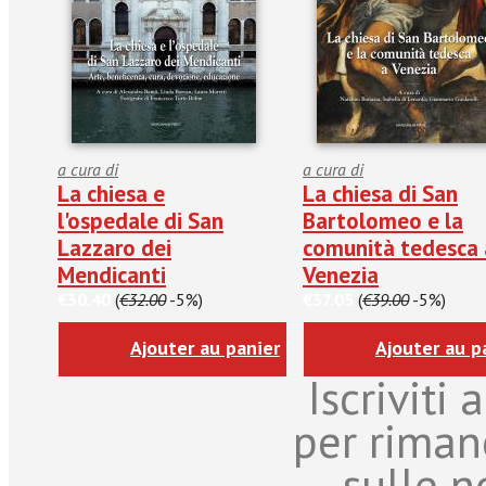
a cura di
a cura di
La chiesa e
La chiesa di San
l'ospedale di San
Bartolomeo e la
Lazzaro dei
comunità tedesca 
Mendicanti
Venezia
€30.40
(
€32.00
-5%)
€37.05
(
€39.00
-5%)
Ajouter au panier
Ajouter au p
Iscriviti
per riman
sulle n