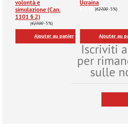
volontà e
Ucraina
simulazione (Can.
€25.65
(
€27.00
-5%)
1101 § 2)
€25.65
(
€27.00
-5%)
Ajouter au panier
Ajouter au p
Iscriviti
per riman
sulle n