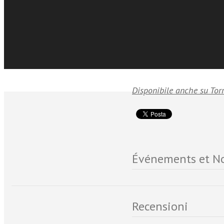
rispetto alla tradizione.
Infine, viene proposto 
diritto canonico a parti
significato giuridico del
Disponibile anche su Tor
Événements et No
Recensioni