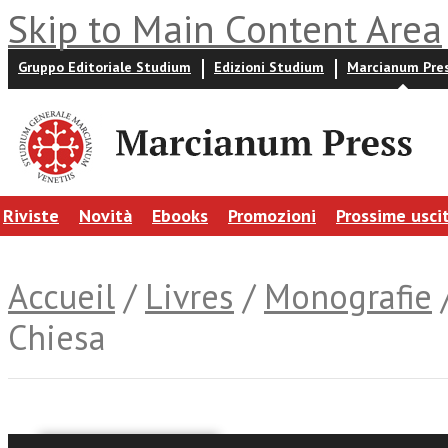
Skip to Main Content Area
Gruppo Editoriale Studium
Edizioni Studium
Marcianum Pre
Riviste
Novità
Ebooks
Promozioni
Prossime usci
Accueil
/
Livres
/
Monografie
/
Chiesa