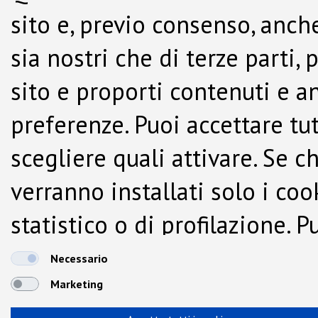
sito e, previo consenso, anche
sia nostri che di terze parti,
sito e proporti contenuti e a
preferenze. Puoi accettare tutti
scegliere quali attivare. Se c
verranno installati solo i co
statistico o di profilazione.
dalla Cookie Policy.
Necessario
Marketing