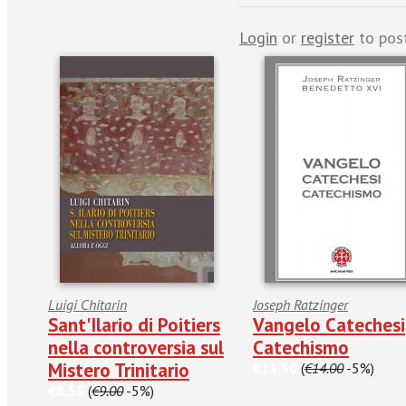
Login
or
register
to pos
Luigi Chitarin
Joseph Ratzinger
Sant'Ilario di Poitiers
Vangelo Catechesi
nella controversia sul
Catechismo
Mistero Trinitario
€13.30
(
€14.00
-5%)
€8.55
(
€9.00
-5%)