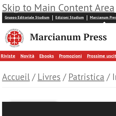
Skip to Main Content Area
Gruppo Editoriale Studium
Edizioni Studium
Marcianum Pre
Riviste
Novità
Ebooks
Promozioni
Prossime usci
Accueil
/
Livres
/
Patristica
/ I
Giorgio Maschio