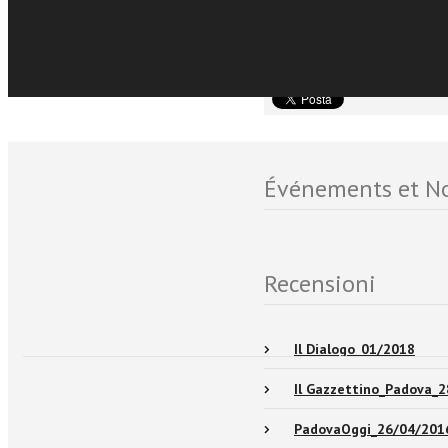
Sfoglia online
ininterrottamente, dal t
giorni” (J.H. Newman).
Événements et No
Recensioni
Il Dialogo_01/2018
Il Gazzettino_Padova_
PadovaOggi_26/04/201