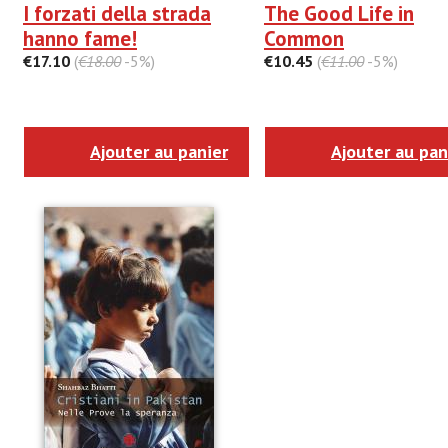
I forzati della strada
The Good Life in
hanno fame!
Common
€17.10
(
€18.00
-5%)
€10.45
(
€11.00
-5%)
Ajouter au panier
Ajouter au pan