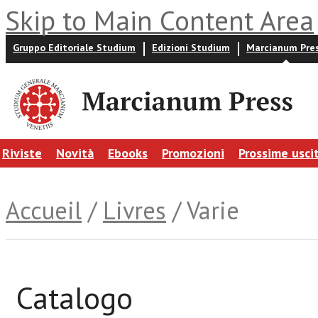
Skip to Main Content Area
Gruppo Editoriale Studium
Edizioni Studium
Marcianum Pre
Riviste
Novità
Ebooks
Promozioni
Prossime usci
Accueil
/
Livres
/ Varie
Catalogo