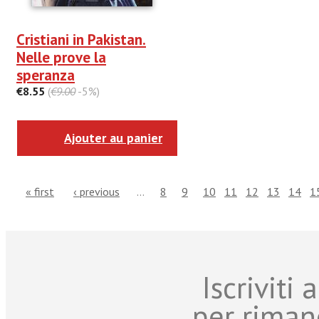
Cristiani in Pakistan.
Nelle prove la
speranza
€8.55
(
€9.00
-5%)
Ajouter au panier
« first
‹ previous
…
8
9
10
11
12
13
14
1
Iscriviti
per riman