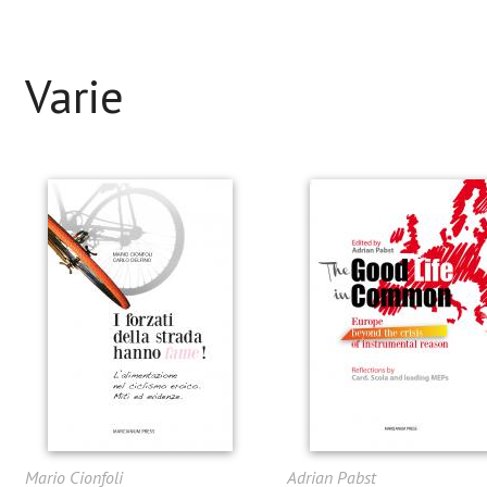
Varie
Mario Cionfoli
Adrian Pabst