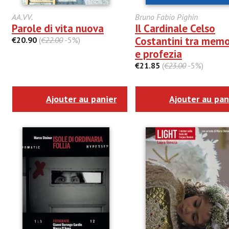
AA.VV.
Bruno Fabio Pighin
Parole di vita nuova
Il Cardinale Celso
Costantini tra memo
€20.90
(
€22.00
-5%)
e profezia
€21.85
(
€23.00
-5%)
Ajouter au panier
Ajouter au pan