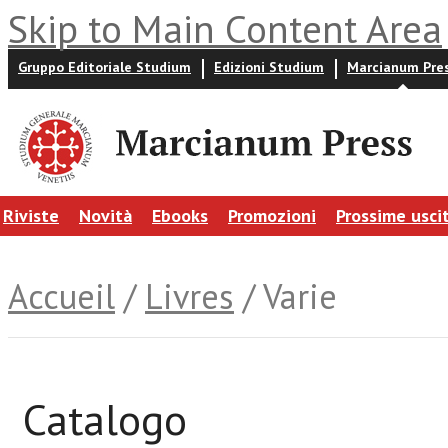
Skip to Main Content Area
Gruppo Editoriale Studium
Edizioni Studium
Marcianum Pre
Riviste
Novità
Ebooks
Promozioni
Prossime usci
Accueil
/
Livres
/ Varie
Catalogo