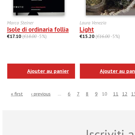
Marco Steiner
Laura Venezia
Isole di ordinaria follia
Light
€17.10
(
€18.00
-5%)
€15.20
(
€16.00
-5%)
Ajouter au panier
Ajouter au pan
« first
‹ previous
…
6
7
8
9
10
11
12
1
Iscriviti