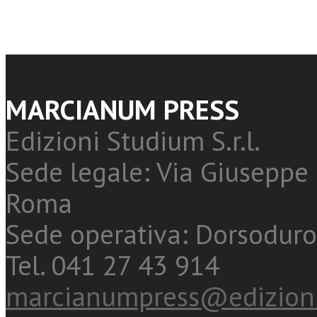
MARCIANUM PRESS
Edizioni Studium S.r.l.
Sede legale: Via Giuseppe 
Roma
Sede operativa: Dorsoduro
Tel. 041 27 43 914
marcianumpress@edizioni