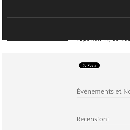
€17,99
Gli autori, che imprezio
Acquista Ebook
scritti e i loro ricordi,
una schiera innumerevole
incrociata con quella d
interpretano anche l’affe
Sfoglia online
ragioni diverse, non son
Événements et No
Recensioni