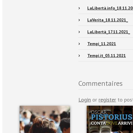
LaLibertà.info_18.11.2
LaVerita_18.11.2021_
LaLibertà_17.11.2021_
Tempi_11.2021
Tempi.it_03.11.2021
Commentaires
Login
or
register
to pos