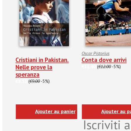
Oscar Pistorius
Cristiani in Pakistan.
Conta dove arrivi
Nelle prove la
€11.40
(
€12.00
-5%)
speranza
€8.55
(
€9.00
-5%)
Ajouter au panier
Ajouter au p
Iscriviti