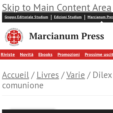
Skip to Main Content Area
Gruppo Editoriale Studium
Edizioni Studium
Marcianum Pre
Riviste
Novità
Ebooks
Promozioni
Prossime usci
Accueil
/
Livres
/
Varie
/ Dilex
comunione