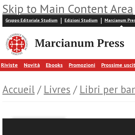
Skip to Main Content Area
Gruppo Editoriale Studium
Edizioni Studium
Marcianum Pre
Riviste
Novità
Ebooks
Promozioni
Prossime usci
Accueil
/
Livres
/
Libri per ba
Franco Gomiero