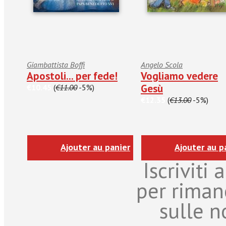
Giambattista Boffi
Angelo Scola
Apostoli... per fede!
Vogliamo vedere
Gesù
€10.45
(
€11.00
-5%)
€12.35
(
€13.00
-5%)
Ajouter au panier
Ajouter au p
Iscriviti
per riman
sulle n