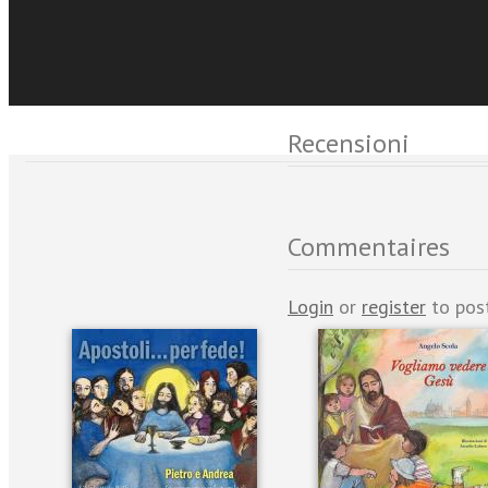
Événements et No
Recensioni
Commentaires
Login
or
register
to pos