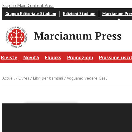
Skip to Main Content Area
Gruppo Editoriale Studium
Edizioni Studium
Marcianum Pre
Riviste
Novità
Ebooks
Promozioni
Prossime usci
Accueil
/
Livres
/
Libri per bambini
/ Vogliamo vedere Gesù
Angelo Scola
Vogliamo