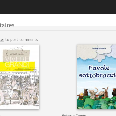
ni
aires
ter
to post comments
a
Roberta Comin