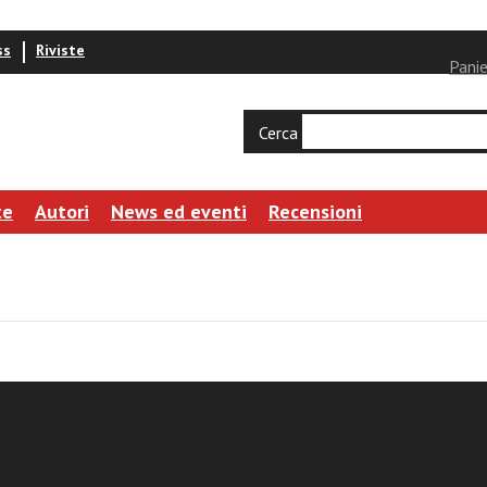
ss
Riviste
Panie
Cerca
te
Autori
News ed eventi
Recensioni
 vedere Gesù