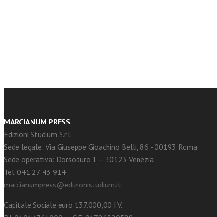
facebook
Twitter
MARCIANUM PRESS
Edizioni Studium S.r.l.
Sede legale: Via Giuseppe Gioachino Belli, 86 - 00193 Roma
Sede operativa: Dorsoduro 1 – 30123 Venezia
Tel. 041 27 43 914
marcianumpress@edizionistudium.it
Capitale Sociale euro 137.000,00 I.V.