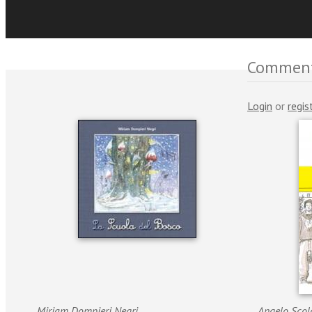
Recensio
Comment
Login
or
regis
Miriam Dompieri Negri
Angelo Scol