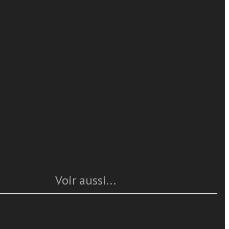
Angelo Scola
bambini si
en lire plus
zione è la
delle fiabe
ura testo –
Caratteristiche
. È un sussidio
Année
: 2007
Pages
: 72
ISBN
: 978-88-89736-38-8
Questo articolo è
disponible
Voir aussi...