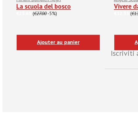
La scuola del bosco
Vivere d
€25.65
(
€27.00
-5%)
€12.35
(
€1
Ajouter au panier
A
Iscrivit