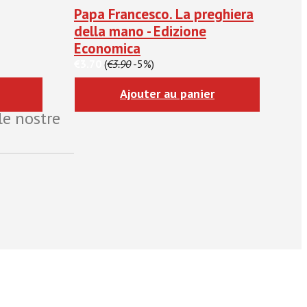
Papa Francesco. La preghiera
della mano - Edizione
Economica
€3.70
(
€3.90
-5%)
Ajouter au panier
le nostre