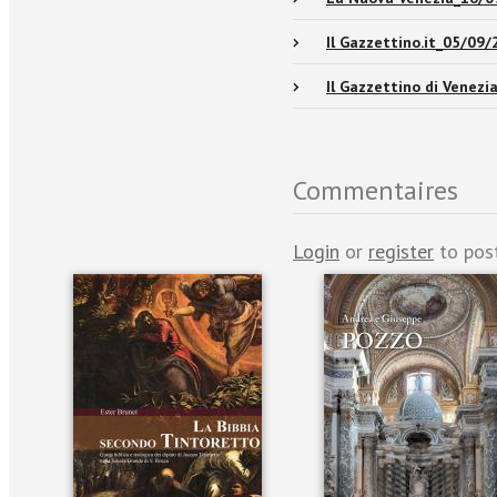
Il Gazzettino.it_05/09
Il Gazzettino di Venez
Commentaires
Login
or
register
to pos