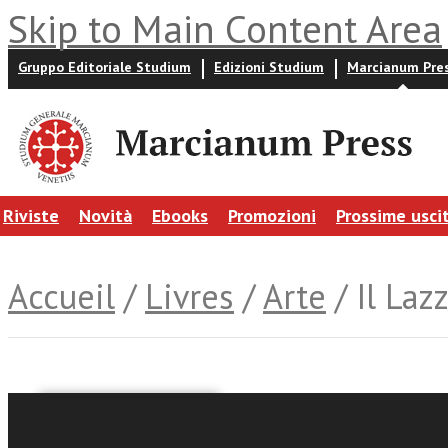
Skip to Main Content Area
Gruppo Editoriale Studium
Edizioni Studium
Marcianum Pre
Riviste
Novità
Ebooks
Promozioni
Prossime usci
Accueil
/
Livres
/
Arte
/ Il Laz
Francesca Malagnini