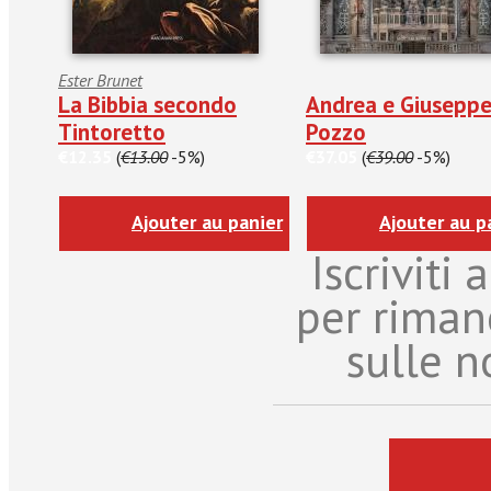
Ester Brunet
La Bibbia secondo
Andrea e Giusepp
Tintoretto
Pozzo
€12.35
(
€13.00
-5%)
€37.05
(
€39.00
-5%)
Ajouter au panier
Ajouter au p
Iscriviti
per riman
sulle n