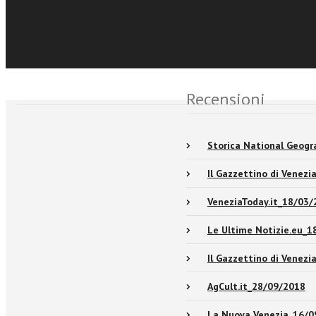
Sfoglia online
Événements et No
Recensioni
Storica National Geogr
Il Gazzettino di Venez
VeneziaToday.it_18/03/
Le Ultime Notizie.eu_1
Il Gazzettino di Venez
AgCult.it_28/09/2018
La Nuova Venezia_16/0