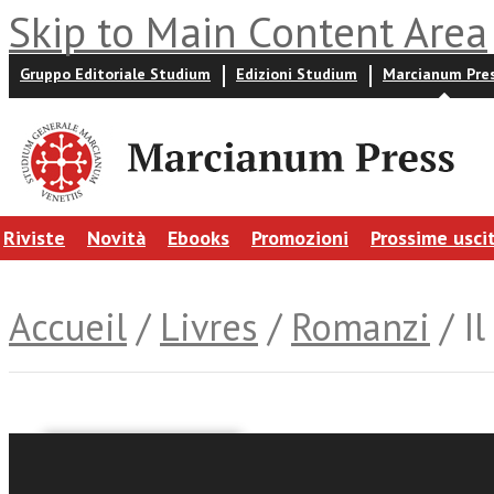
Skip to Main Content Area
Gruppo Editoriale Studium
Edizioni Studium
Marcianum Pre
Riviste
Novità
Ebooks
Promozioni
Prossime usci
Accueil
/
Livres
/
Romanzi
/ Il
Roberto Samueli