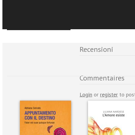
Événements et No
Sfoglia online
Recensioni
Commentaires
Login
or
register
to pos