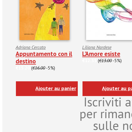
Adriana Cercato
Liliana Nardese
Appuntamento con il
L'Amore esiste
destino
€12.35
(
€13.00
-5%)
€15.20
(
€16.00
-5%)
Ajouter au panier
Ajouter au p
Iscriviti
per riman
sulle n