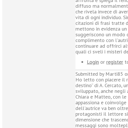
affronta e spiega il fe
diffuso ma normalmente 
che rivela invece di aver
vita di ogni individuo. 
citazioni di frasi tratte
mettono in evidenza un n
suggeriscono un modo or
complimento con l'autri
continuare ad offrirci a
quali ci sveli i misteri 
Login
or
register
t
Submitted by Marti85 o
Ho letto con piacere il
destino” di A. Cercato, 
sviluppato, anche negli a
Chiara e Matteo, con le
appassiona e coinvolge i
dell'autrice va ben oltr
protagonisti il lettore s
dimensione che trascend
messaggi sono molteplic