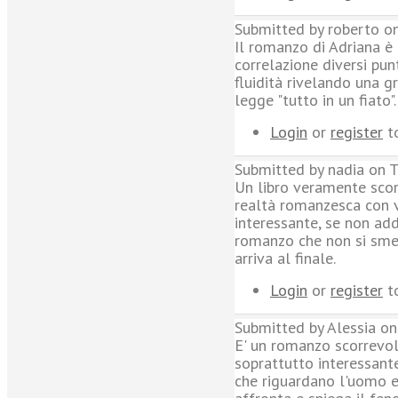
Submitted by roberto on
Il romanzo di Adriana è
correlazione diversi pun
fluidità rivelando una gr
legge "tutto in un fiato".
Login
or
register
t
Submitted by nadia on T
Un libro veramente scorr
realtà romanzesca con v
interessante, se non addi
romanzo che non si smet
arriva al finale.
Login
or
register
t
Submitted by Alessia on
E' un romanzo scorrevol
soprattutto interessant
che riguardano l'uomo e 