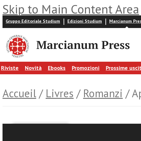
Skip to Main Content Area
Gruppo Editoriale Studium
Edizioni Studium
Marcianum Pre
Riviste
Novità
Ebooks
Promozioni
Prossime usci
Accueil
/
Livres
/
Romanzi
/ A
Adriana Cercato