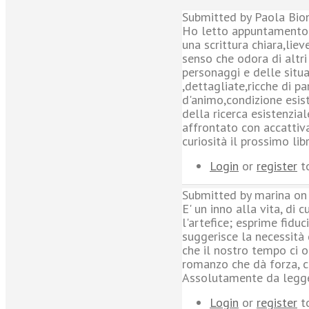
Submitted by Paola Bion
Ho letto appuntamento co
una scrittura chiara,liev
senso che odora di altri 
personaggi e delle situa
,dettagliate,ricche di pa
d'animo,condizione esist
della ricerca esistenzi
affrontato con accattiv
curiosità il prossimo libr
Login
or
register
t
Submitted by marina on 
E' un inno alla vita, di 
l'artefice; esprime fidu
suggerisce la necessità 
che il nostro tempo ci o
romanzo che dà forza, c
Assolutamente da legg
Login
or
register
t