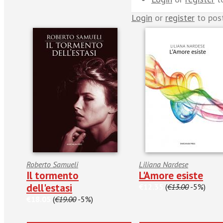
Login
or
register
to pos
Roberto Samueli
Liliana Nardese
Il tormento
L'Amore esiste
dell'estasi
€12.35
(
€13.00
-5%)
€18.05
(
€19.00
-5%)