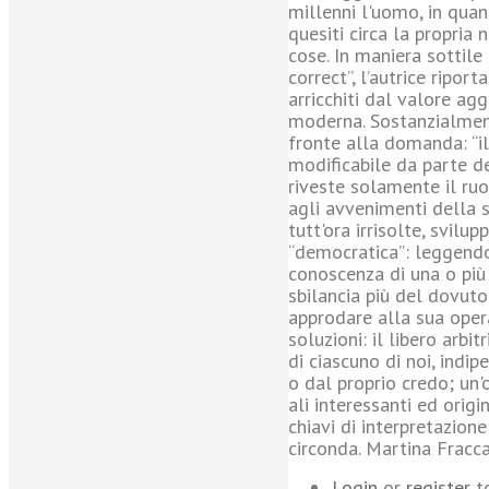
millenni l'uomo, in qua
quesiti circa la propria 
cose. In maniera sottile 
correct”, l’autrice riporta
arricchiti dal valore agg
moderna. Sostanzialment
fronte alla domanda: “i
modificabile da parte d
riveste solamente il ruo
agli avvenimenti della s
tutt'ora irrisolte, svilu
“democratica”: leggendo
conoscenza di una o più 
sbilancia più del dovuto
approdare alla sua opera
soluzioni: il libero arbi
di ciascuno di noi, indi
o dal proprio credo; un'
ali interessanti ed orig
chiavi di interpretazion
circonda. Martina Fracc
Login
or
register
t