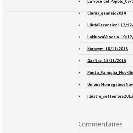
La voce del Popolo_08/
Clarus_gennaio2014
LibrieRecensioni_12/12
LaNuovaVenezia_10/12
Korazym_18/11/2013
GazNaz_15/11/2013
Punto_Famiglia_Nov/Di
UnioneMonregaleseNo
Illustre_settembre201
Commentaires